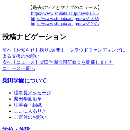
【過去のソノとマナブのニュース】
https://www.shibata.ac.jp/news/1311/
https://www.shibata.ac.jp/news/1302/
https://www.shibata.ac.jp/news/1231/
投稿ナビゲーション
前へ
【お知らせ】残り1週間！ クラウドファンディングに
よる支援のお願い
次へ
【ニュース】柴田学園合同研修会を開催しました
ニュース一覧へ
柴田学園について
理事長メッセージ
柴田学園沿革
理事会・組織
ここに人ありき
ご寄付のお願い
学校・施設